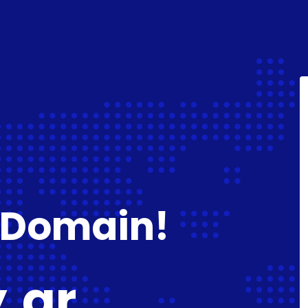
 Domain!
y.gr