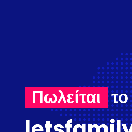
Πωλείται
το
letsfamil